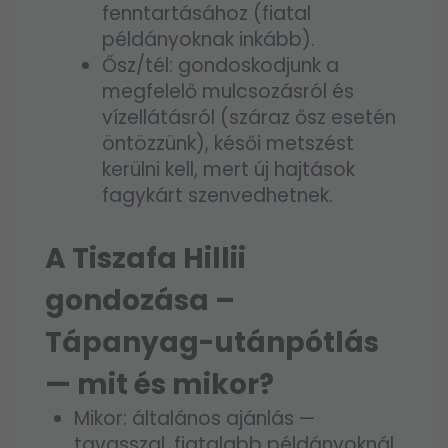
fenntartásához (fiatal
példányoknak inkább).
Ősz/tél: gondoskodjunk a
megfelelő mulcsozásról és
vízellátásról (száraz ősz esetén
öntözzünk), késői metszést
kerülni kell, mert új hajtások
fagykárt szenvedhetnek.
A Tiszafa Hillii
gondozása –
Tápanyag-utánpótlás
— mit és mikor?
Mikor: általános ajánlás —
tavasszal, fiatalabb példányoknál