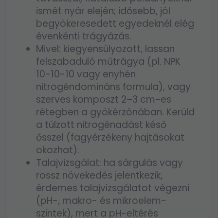
ismét nyár elején; idősebb, jól
begyökeresedett egyedeknél elég
évenkénti trágyázás.
Mivel: kiegyensúlyozott, lassan
felszabaduló műtrágya (pl. NPK
10-10-10 vagy enyhén
nitrogéndomináns formula), vagy
szerves komposzt 2–3 cm-es
rétegben a gyökérzónában. Kerüld
a túlzott nitrogénadást késő
ősszel (fagyérzékeny hajtásokat
okozhat).
Talajvizsgálat: ha sárgulás vagy
rossz növekedés jelentkezik,
érdemes talajvizsgálatot végezni
(pH-, makro- és mikroelem-
szintek), mert a pH-eltérés