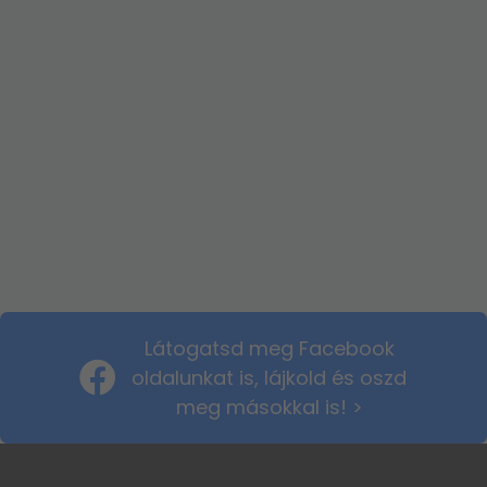
Látogatsd meg Facebook
oldalunkat is, lájkold és oszd
meg másokkal is! >