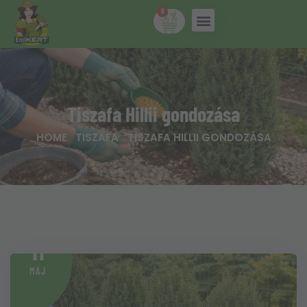
0
Tiszafa Hillii gondozása
HOME
TISZAFA
TISZAFA HILLII GONDOZÁSA
11
MÁJ