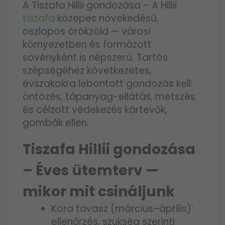
A Tiszafa Hillii gondozása – A Hillii
tiszafa
közepes növekedésű,
oszlopos örökzöld — városi
környezetben és formázott
sövényként is népszerű. Tartós
szépségéhez következetes,
évszakokra lebontott gondozás kell:
öntözés, tápanyag-ellátás, metszés
és célzott védekezés kártevők,
gombák ellen.
Tiszafa Hillii gondozása
– Éves ütemterv —
mikor mit csináljunk
Kora tavasz (március–április):
ellenőrzés, szükség szerinti