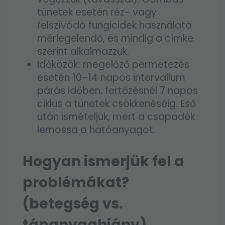
tünetek esetén réz- vagy
felszívódó fungicidek használata
mérlegelendő, és mindig a címke
szerint alkalmazzuk.
Időközök: megelőző permetezés
esetén 10–14 napos intervallum
párás időben; fertőzésnél 7 napos
ciklus a tünetek csökkenéséig. Eső
után ismételjük, mert a csapadék
lemossa a hatóanyagot.
Hogyan ismerjük fel a
problémákat?
(betegség vs.
tápanyaghiány)