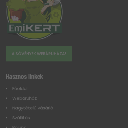
A SÖVÉNYEK WEBÁRUHÁZA!
Hasznos linkek
Főoldal
Webáruház
Nagytételű vásárló
Szállítás
Rólunk