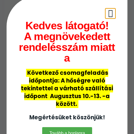
a gyökérzónában, de ne takard a
törzset közvetlenül.
Ellenőrzés és higiénia: rendszeresen
Kedves látogató!
nézd át a növényt beteg részek,
kártevők után; metszéshez és
A megnövekedett
nyeséshez használt eszközöket
rendelésszám miatt
tisztítsd/fertőtlenítsd, és a
fertőzött részeket semmisítsd
a
meg.
Következő csomagfeladás
Összegzés
időpontja: A hőségre való
tekintettel a várható szállítási
időpont Augusztus 10.-13.
-a
A
Taxus × media ‘Hillii’
gondozása
között.
következetességet igényel: évenkénti
tavaszi ellenőrzés, célzott tápanyag-
Megértésüket köszönjük!
utánpótlás, megelőző permetezés
nedves időszakokban, és a
Tovább a honlapra