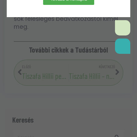
problémák gyors diagnózisa
(sárgulás, korompenész, pajzstetvek)
sok felesleges beavatkozástól kímél
meg.
További cikkek a Tudástárból
ELŐZŐ
KÖVETKEZŐ
Tiszafa Hillii permetezése
Tiszafa Hillii – növény bemutatása
Keresés