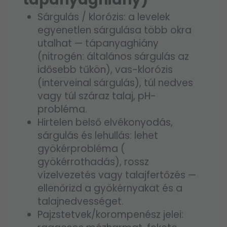
Sárgulás / klorózis: a levelek
egyenetlen sárgulása több okra
utalhat — tápanyaghiány
(nitrogén: általános sárgulás az
idősebb tűkön), vas-klorózis
(interveinal sárgulás), túl nedves
vagy túl száraz talaj, pH-
probléma.
Hirtelen belső elvékonyodás,
sárgulás és lehullás: lehet
gyökérprobléma (
gyökérrothadás), rossz
vízelvezetés vagy talajfertőzés —
ellenőrizd a gyökérnyakat és a
talajnedvességet.
Pajzstetvek/korompenész jelei: