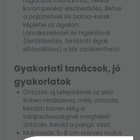
ragacsos mézharmat, fekete
korompenész elszíneződés, illetve
a pajzstetvek kis barna-kerek
képletei az ágakon.
Lárvakezeléssel és higiéniával
(fertőtlenítés, fertőzött ágak
eltávolítása) a kár csökkenthető.
Gyakorlati tanácsok, jó
gyakorlatok
Öntözés: új telepítésnél az első
évben rendszeres, mély öntözés;
később bőven elég a
talajnedvességnek megfelelő
öntözés. Kerüld a pangó vizet.
Mulcsozás: 5–8 cm szerves mulcs