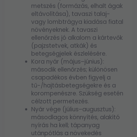
metszés (formázás, elhalt ágak
eltávolítása), tavaszi talaj-
vagy lombtrágya kiadása fiatal
növényeknek. A tavaszi
ellenőrzés jó alkalom a kártevők
(pajzstetvek, atkák) és
betegségjelek észlelésére.
Kora nyár (május–június):
második ellenőrzés; különösen
csapadékos évben figyelj a
tű-/hajtásbetegségekre és a
korompenészre. Szükség esetén
célzott permetezés.
Nyár vége (július–augusztus):
másodlagos könnyítés, alakító
nyírás ha kell; tápanyag
utánpótlás a növekedés