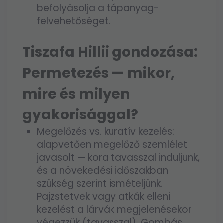
befolyásolja a tápanyag-
felvehetőséget.
Tiszafa Hillii gondozása:
Permetezés — mikor,
mire és milyen
gyakorisággal?
Megelőzés vs. kuratív kezelés:
alapvetően megelőző szemlélet
javasolt — kora tavasszal induljunk,
és a növekedési időszakban
szükség szerint ismételjünk.
Pajzstetvek vagy atkák elleni
kezelést a lárvák megjelenésekor
végezzük (tavasszal). Gombás