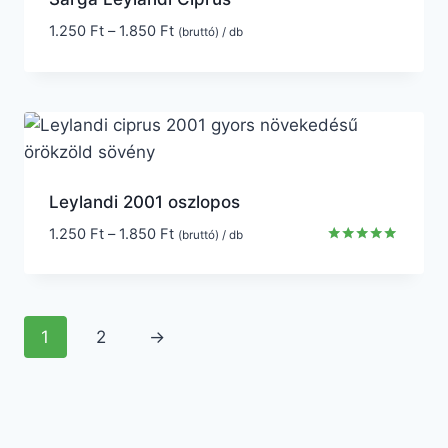
1.250
Ft
–
1.850
Ft
(bruttó) / db
Leylandi 2001 oszlopos
1.250
Ft
–
1.850
Ft
(bruttó) / db
Értékelés:
5.00
/ 5
1
2
→