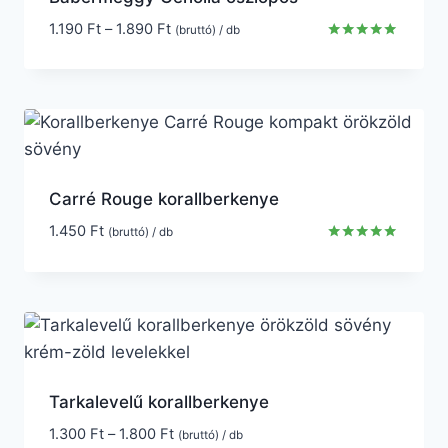
1.190
Ft
–
1.890
Ft
(bruttó) / db
Értékelés:
4.80
/ 5
Carré Rouge korallberkenye
1.450
Ft
(bruttó) / db
Értékelés:
5.00
/ 5
Tarkalevelű korallberkenye
1.300
Ft
–
1.800
Ft
(bruttó) / db