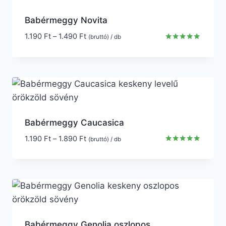
Babérmeggy Novita
1.190
Ft
–
1.490
Ft
(bruttó) / db
Értékelés:
5.00
/ 5
Babérmeggy Caucasica
1.190
Ft
–
1.890
Ft
(bruttó) / db
Értékelés:
5.00
/ 5
Babérmeggy Genolia oszlopos