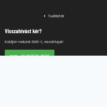
Tudástár
Visszahívást kér?
Küldjön nekünk SMS-t, viszahívjuk!
SMS: +36 30/533-0536
Adatkezelési tájékoztató
Vásárlói tájékoztató
ÁSZF
Szállítási információ
Impresszum
Elállás