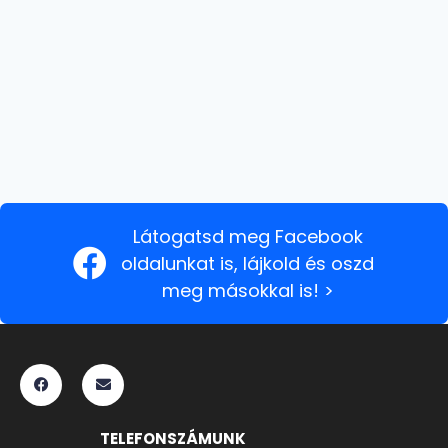
Látogatsd meg Facebook
oldalunkat is, lájkold és oszd
meg másokkal is! >
TELEFONSZÁMUNK