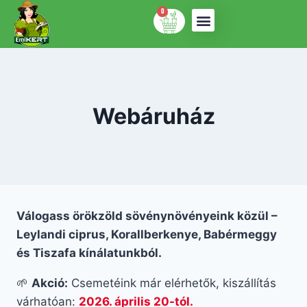
0
Webáruház
Válogass örökzöld sövénynövényeink közül –
Leylandi ciprus, Korallberkenye, Babérmeggy
és Tiszafa kínálatunkból.
🌱
Akció:
Csemetéink már elérhetők, kiszállítás
várhatóan:
2026. április 20-tól.